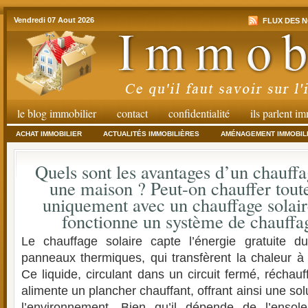
Vendredi 07 Aout 2026
FLUX DES N
le blog immobilier
contact
confidentialité
ils parlent i
ACHAT IMMOBILIER
ACTUALITÉS IMMOBILIÈRES
AMÉNAGEMENT IMMOBIL
Quels sont les avantages d’un chauffa
une maison ? Peut-on chauffer tout
uniquement avec un chauffage sola
fonctionne un système de chauffag
Le chauffage solaire capte l’énergie gratuite d
panneaux thermiques, qui transfèrent la chaleur à 
Ce liquide, circulant dans un circuit fermé, réchau
alimente un plancher chauffant, offrant ainsi une so
l’environnement. Bien qu’il dépende de l’ensole