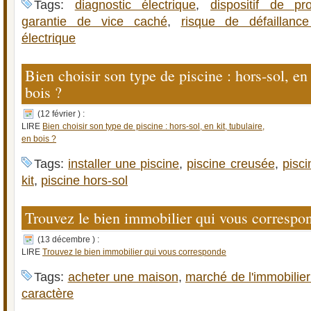
Tags:
diagnostic électrique
,
dispositif de prot
garantie de vice caché
,
risque de défaillance
électrique
Bien choisir son type de piscine : hors-sol, en 
bois ?
(12 février ) :
LIRE
Bien choisir son type de piscine : hors-sol, en kit, tubulaire,
en bois ?
Tags:
installer une piscine
,
piscine creusée
,
pisci
kit
,
piscine hors-sol
Trouvez le bien immobilier qui vous correspo
(13 décembre ) :
LIRE
Trouvez le bien immobilier qui vous corresponde
Tags:
acheter une maison
,
marché de l'immobilie
caractère