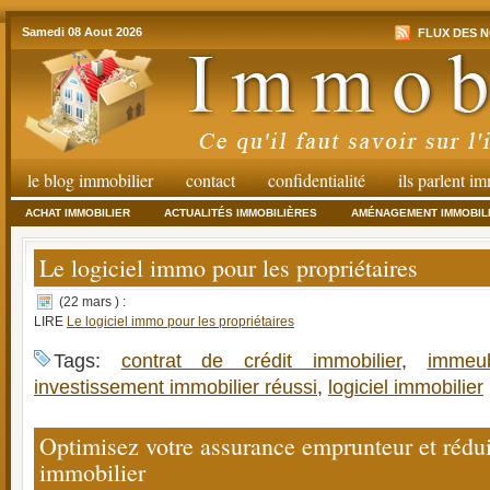
Samedi 08 Aout 2026
FLUX DES N
le blog immobilier
contact
confidentialité
ils parlent i
ACHAT IMMOBILIER
ACTUALITÉS IMMOBILIÈRES
AMÉNAGEMENT IMMOBIL
Le logiciel immo pour les propriétaires
(22 mars ) :
LIRE
Le logiciel immo pour les propriétaires
Tags:
contrat de crédit immobilier
,
immeu
investissement immobilier réussi
,
logiciel immobilier
Optimisez votre assurance emprunteur et rédui
immobilier