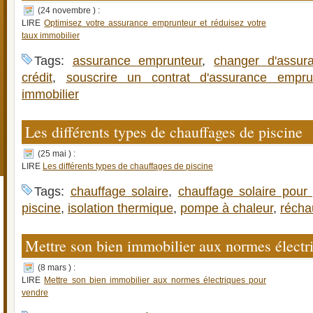
(24 novembre ) :
LIRE
Optimisez votre assurance emprunteur et réduisez votre
taux immobilier
Tags:
assurance emprunteur
,
changer d'assur
crédit
,
souscrire un contrat d'assurance empru
immobilier
Les différents types de chauffages de piscine
(25 mai ) :
LIRE
Les différents types de chauffages de piscine
Tags:
chauffage solaire
,
chauffage solaire pour 
piscine
,
isolation thermique
,
pompe à chaleur
,
récha
Mettre son bien immobilier aux normes électr
(8 mars ) :
LIRE
Mettre son bien immobilier aux normes électriques pour
vendre