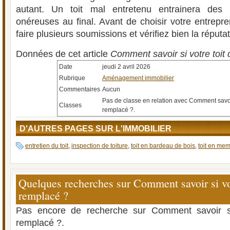
autant. Un toit mal entretenu entrainera des
onéreuses au final. Avant de choisir votre entrepren
faire plusieurs soumissions et vérifiez bien la réputa
Données de cet article
Comment savoir si votre toit 
Date
jeudi 2 avril 2026
Rubrique
Aménagement immobilier
Commentaires
Aucun
Pas de classe en relation avec Comment savoir 
Classes
remplacé ?.
D'AUTRES PAGES SUR L'IMMOBILIER
entretien du toit
,
inspection de toiture
,
toit en bardeau de bois
,
toit en me
Quelques recherches sur Comment savoir si votr
remplacé ?
Pas encore de recherche sur Comment savoir si 
remplacé ?.