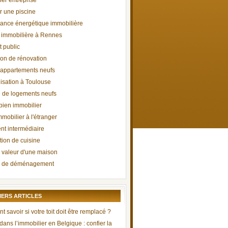
ier entreprise
r une piscine
ance énergétique immobilière
immobilière à Rennes
t public
ion de rénovation
'appartements neufs
lisation à Toulouse
 de logements neufs
 bien immobilier
mobilier à l'étranger
t intermédiaire
ion de cuisine
 valeur d'une maison
 de déménagement
IERS ARTICLES
savoir si votre toit doit être remplacé ?
 dans l’immobilier en Belgique : confier la