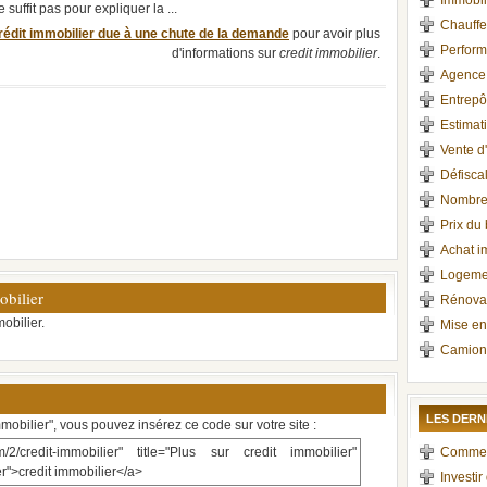
Immobil
uffit pas pour expliquer la ...
Chauffe
crédit immobilier due à une chute de la demande
pour avoir plus
Perform
d'informations sur
credit immobilier
.
Agence 
Entrepô
Estimat
Vente d
Défisca
Nombre
Prix du
Achat im
Logemen
obilier
Rénovat
obilier.
Mise en
Camion
LES DERN
mmobilier", vous pouvez insérez ce code sur votre site :
/2/credit-immobilier" title="Plus sur credit immobilier"
Comment 
ier">credit immobilier</a>
Investir