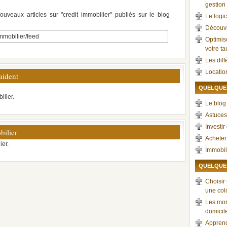
gestion 
ouveaux articles sur "credit immobilier" publiés sur le blog
Le logic
Découvr
mmobilier/feed
Optimis
votre t
Les dif
Locatio
aident
QUELQUES
ilier.
Le blog 
Astuces
Investir
bilier
Acheter
ier.
Immobil
QUELQUES
Choisir
une col
Les mon
domicil
Apprend