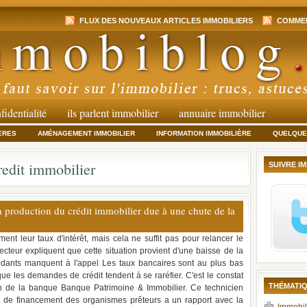
FLUX DES NOUVEAUX ARTICLES IMMOBILIERS
COMMEN
fidentialité
ils parlent immobilier
annuaire immobilier
ÈRES
AMÉNAGEMENT IMMOBILIER
INFORMATION IMMOBILIÈRE
QUELQUES
edit immobilier
SUIVRE I
la production du crédit immobilier due à une chute de la
nt leur taux d'intérêt, mais cela ne suffit pas pour relancer le
cteur expliquent que cette situation provient d'une baisse de la
ants manquent à l'appel Les taux bancaires sont au plus bas
e les demandes de crédit tendent à se raréfier. C'est le constat
THÉMATIQ
sein de la banque Banque Patrimoine & Immobilier. Ce technicien
 de financement des organismes prêteurs a un rapport avec la