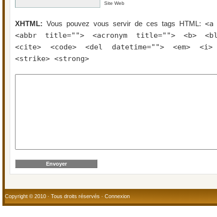
Site Web
<a
XHTML:
Vous pouvez vous servir de ces tags HTML:
<abbr title=""> <acronym title=""> <b> <bl
<cite> <code> <del datetime=""> <em> <i>
<strike> <strong>
Copyright © 2010 · Tous droits réservés ·
Connexion