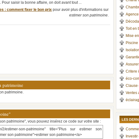
Charte 
Pour saisir la bonne affaire, on doit avant tout ...
Chambre
s : comment fixer le bon prix
pour avoir plus d'informations sur
Agence 
estimer son patrimoine
.
Décoda
Toit en
Mise en
Piscine
Isolatio
Garant
Assurer
Critere
éco-con
n patrimoine
Clause d
on patrimoine.
Ventes 
éclairag
moine"
LES DERN
 son patrimoine", vous pouvez insérez ce code sur votre site :
m/2/estimer-son-patrimoine" title="Plus sur estimer son
Comment 
stimer son patrimoine">estimer son patrimoine</a>
Investir