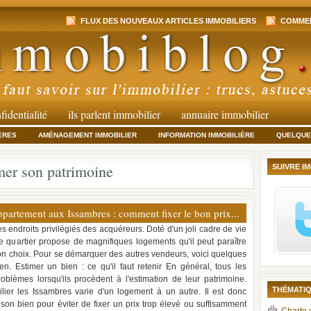
FLUX DES NOUVEAUX ARTICLES IMMOBILIERS
COMMEN
fidentialité
ils parlent immobilier
annuaire immobilier
ÈRES
AMÉNAGEMENT IMMOBILIER
INFORMATION IMMOBILIÈRE
QUELQUES
mer son patrimoine
SUIVRE I
ppartement aux Issambres : comment fixer le bon prix...
es endroits privilégiés des acquéreurs. Doté d'un joli cadre de vie
 quartier propose de magnifiques logements qu'il peut paraître
 bon choix. Pour se démarquer des autres vendeurs, voici quelques
n. Estimer un bien : ce qu'il faut retenir En général, tous les
lèmes lorsqu'ils procèdent à l'estimation de leur patrimoine.
THÉMATIQ
ilier les Issambres varie d'un logement à un autre. Il est donc
son bien pour éviter de fixer un prix trop élevé ou suffisamment