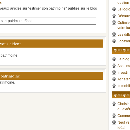
gestion 
ne
veaux articles sur "estimer son patrimoine" publiés sur le blog
Le logic
Découvr
-son-patrimoine/feed
Optimis
votre t
Les dif
Locatio
 vous aident
QUELQUES
n patrimoine.
Le blog 
Astuces
Investir
 patrimoine
Acheter
atrimoine.
Immobil
QUELQUES
Choisir 
ou exté
Comment 
Neuf vs 
idéal