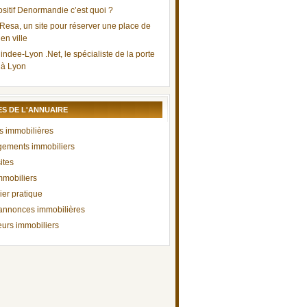
ositif Denormandie c’est quoi ?
Resa, un site pour réserver une place de
en ville
indee-Lyon .Net, le spécialiste de la porte
 à Lyon
S DE L'ANNUAIRE
 immobilières
ements immobiliers
ites
mmobiliers
ier pratique
 annonces immobilières
urs immobiliers