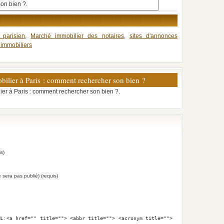
on bien ?.
 parisien
,
Marché immobilier des notaires
,
sites d'annonces
 immobiliers
ilier à Paris : comment rechercher son bien ?
er à Paris : comment rechercher son bien ?.
s)
e sera pas publié) (requis)
ML:
<a href="" title=""> <abbr title=""> <acronym title="">