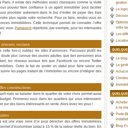
à Paris, il existe des méthodes assez classiques comme la visite
gestion 
us pouvez faire confiance à un agent immobilier pour faciliter
Le logic
ussi procéder autrement dans le but d’éviter de payer des frais
Découvr
dre plus rapide votre recherche. Pour ce faire, rendez-vous en
Optimis
nonces immobilières. Cette technique permet de connaitre l’offre
votre t
chez vous.
Parisearch
répertorie, par exemple, pour les internautes
t.
Les dif
Locatio
s réseaux sociaux
QUELQUES
 cette fois-ci oubliez les sites d’annonces. Parcourez plutôt les
s doute plus connue des jeunes adultes que des personnes plus
Le blog 
tant, les réseaux sociaux tels que Facebook ou encore Twitter
La gest
biliers. Outre le fait de poster un statut pour faire savoir vos
suivre les pages traitant de l’immobilier ou encore d’intégrer des
Achat i
Constru
Immobil
lles constructions
prit mais se balader dans le quartier de votre choix permet aussi
QUELQUES
budget. Promenez-vous dans les quartiers qui vous intéressent.
Acheter
 sur des biens intéressants en vente. Alors levez les yeux !
à sa ma
aires
Porte-Bl
installa
est une vraie mine d’or pour dénicher des offres immobilières
Blog d’u
 permet d’économiser jusqu’à 15 % de la valeur réelle du bien. En