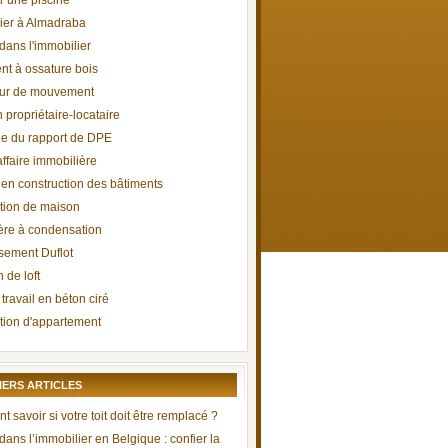
r une piscine
ier à Almadraba
 dans l'immobilier
t à ossature bois
eur de mouvement
 propriétaire-locataire
ge du rapport de DPE
ffaire immobilière
 en construction des bâtiments
tion de maison
re à condensation
ssement Duflot
 de loft
travail en béton ciré
ion d'appartement
IERS ARTICLES
savoir si votre toit doit être remplacé ?
 dans l’immobilier en Belgique : confier la