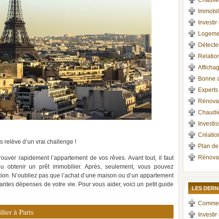
Chauffe
Immobil
Investir
Logemen
Détect
Relation
Afficha
Bonne a
Experts
Rénova
Chaudiè
Investi
Création
s relève d’un vrai challenge !
Plan de 
Rénovat
ouver rapidement l’appartement de vos rêves. Avant tout, il faut
ou obtenir un prêt immobilier. Après, seulement, vous pouvez
tion. N’oubliez pas que l’achat d’une maison ou d’un appartement
ntes dépenses de votre vie. Pour vous aider, voici un petit guide
LES DERN
Comment 
lier à Paris
Investir