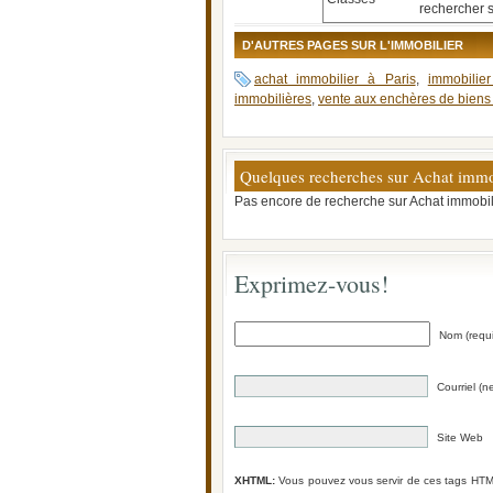
rechercher s
D'AUTRES PAGES SUR L'IMMOBILIER
achat immobilier à Paris
,
immobilier
immobilières
,
vente aux enchères de biens
Quelques recherches sur Achat immob
Pas encore de recherche sur Achat immobili
Exprimez-vous!
Nom (requi
Courriel (n
Site Web
XHTML:
Vous pouvez vous servir de ces tags HT