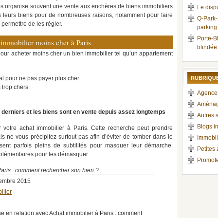
res organise souvent une vente aux enchères de biens immobiliers
Le disp
 leurs biens pour de nombreuses raisons, notamment pour faire
Q-Park-
 permettre de les régler.
parking 
Porte-Bl
 immobilier moins cher à Paris
blindée
 pour acheter moins cher un bien immobilier tel qu’un appartement
al pour ne pas payer plus cher
RUBRIQUE
 trop chers
Agences
Aménag
s derniers et les biens sont en vente depuis assez longtemps
Autres s
Blogs i
r votre achat immobilier à Paris. Cette recherche peut prendre
ne vous précipitez surtout pas afin d’éviter de tomber dans le
Immobil
sent parfois pleins de subtilités pour masquer leur démarche.
Petites
plémentaires pour les démasquer.
Promote
Paris : comment rechercher son bien ?
:
vembre 2015
ilier
e en relation avec Achat immobilier à Paris : comment