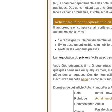
fait, la chambre départementale des notai
publiques. Des gens mettent aux enchères
face à certains problèmes, et votre achat va
Acheter malin pour acquérir un bien
Il faut prendre en compte certains critères
ou une maison à Paris :
Se renseigner sur le prix du marché loc
Éviter absolument les biens immobiliers
Préférer les vendeurs pressés
La négociation du prix est facile avec ce
Vous êtes désormais fin prêt pour réussi
quelques semaines ou quelques mois, mais 
piège des arnaqueurs. Ces derniers utili
Découvrez sur cette
page
des conseils sup
Données de cet article
Achat immobilier à 
Date
mardi 3 no
Rubrique
Achat immob
Commentaires
Aucun
Pas de class
Classes