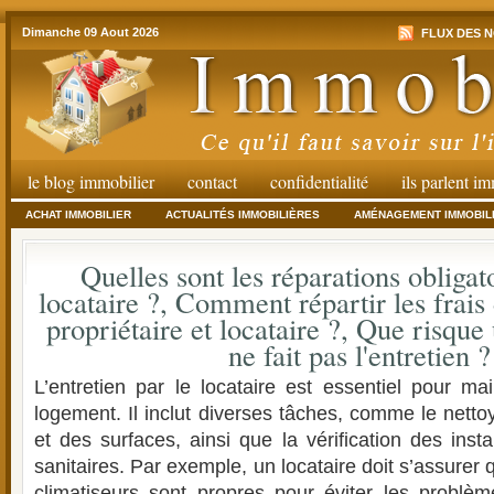
Dimanche 09 Aout 2026
FLUX DES N
le blog immobilier
contact
confidentialité
ils parlent i
ACHAT IMMOBILIER
ACTUALITÉS IMMOBILIÈRES
AMÉNAGEMENT IMMOBIL
Quelles sont les réparations obligat
locataire ?, Comment répartir les frais 
propriétaire et locataire ?, Que risque 
ne fait pas l'entretien ?
L’entretien par le locataire est essentiel pour mai
logement. Il inclut diverses tâches, comme le netto
et des surfaces, ainsi que la vérification des instal
sanitaires. Par exemple, un locataire doit s’assurer qu
climatiseurs sont propres pour éviter les problèm