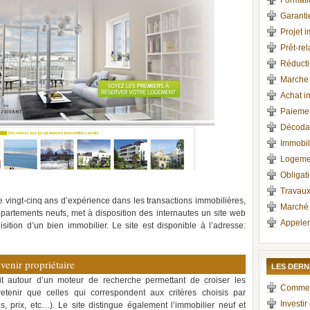
Formati
Garant
Projet 
Prêt-rel
Réductio
Marche 
Achat im
Paiemen
Décoda
Immobi
Logeme
Obligati
Travaux
e vingt-cinq ans d’expérience dans les transactions immobilières,
Marché 
ppartements neufs, met à disposition des internautes un site web
Appeler
isition d’un bien immobilier. Le site est disponible à l’adresse:
enir propriétaire
LES DERN
uit autour d’un moteur de recherche permettant de croiser les
Comment 
retenir que celles qui correspondent aux critères choisis par
Investir
es, prix, etc…). Le site distingue également l’immobilier neuf et