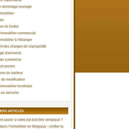
on diplomante
ie dommage ouvrage
immobilier
ais
n loi Duflot
immobilier commercial
mobilier à l'étranger
t des charges de copropriété
ge d'annonce
lier commerce
nt ancien
ons du bailleur
 de modification
immobilier bordelais
 un serrurier
IERS ARTICLES
savoir si votre toit doit être remplacé ?
 dans l’immobilier en Belgique : confier la