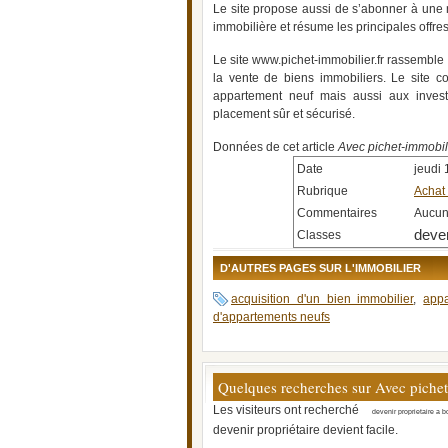
Le site propose aussi de s’abonner à une ne
immobilière et résume les principales offres
Le site www.pichet-immobilier.fr rassemble ai
la vente de biens immobiliers. Le site co
appartement neuf mais aussi aux inves
placement sûr et sécurisé.
Données de cet article
Avec pichet-immobilie
Date
jeudi 
Rubrique
Achat
Commentaires
Aucu
deven
Classes
D'AUTRES PAGES SUR L'IMMOBILIER
acquisition d'un bien immobilier
,
app
d'appartements neufs
Quelques recherches sur Avec pichet-i
Les visiteurs ont recherché
devenir proprietaire a 
devenir propriétaire devient facile.