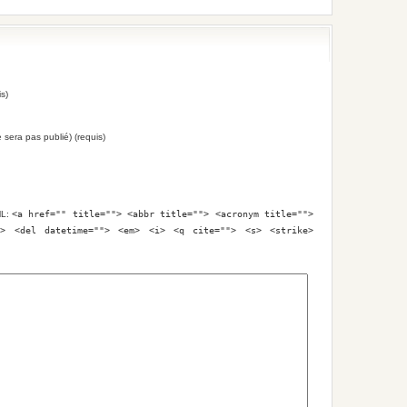
s)
e sera pas publié) (requis)
ML:
<a href="" title=""> <abbr title=""> <acronym title="">
e> <del datetime=""> <em> <i> <q cite=""> <s> <strike>