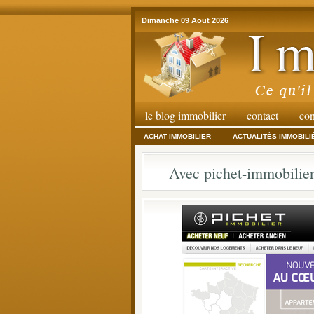
Dimanche 09 Aout 2026
le blog immobilier
contact
con
ACHAT IMMOBILIER
ACTUALITÉS IMMOBILI
Avec pichet-immobilier.f