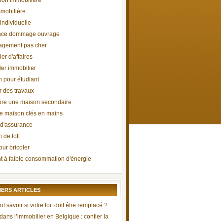
tion immobilière
mmobilière
individuelle
nce dommage ouvrage
gement pas cher
er d'affaires
ler immobilier
n pour étudiant
r des travaux
ire une maison secondaire
de maison clés en mains
 d'assurance
 de loft
our bricoler
t à faible consommation d'énergie
IERS ARTICLES
savoir si votre toit doit être remplacé ?
 dans l’immobilier en Belgique : confier la