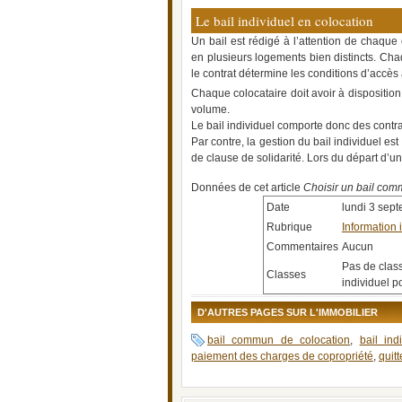
Le bail individuel en colocation
Un bail est rédigé à l’attention de chaque 
en plusieurs logements bien distincts. Cha
le contrat détermine les conditions d’accès
Chaque colocataire doit avoir à disposition
volume.
Le bail individuel comporte donc des contrai
Par contre, la gestion du bail individuel est
de clause de solidarité. Lors du départ d’un 
Données de cet article
Choisir un bail comm
Date
lundi 3 sep
Rubrique
Information 
Commentaires
Aucun
Pas de class
Classes
individuel p
D'AUTRES PAGES SUR L'IMMOBILIER
bail commun de colocation
,
bail ind
paiement des charges de copropriété
,
quit