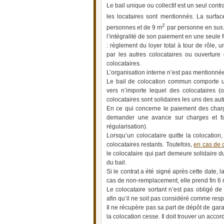
Le bail unique ou collectif est un seul cont
les locataires sont mentionnés. La surface
2
personnes et de 9 m
par personne en sus. L
l’intégralité de son paiement en une seule 
: règlement du loyer total à tour de rôle, 
par les autres colocataires ou ouverture
colocataires.
L’organisation interne n’est pas mentionnée
Le bail de colocation commun comporte une
vers n’importe lequel des colocataires 
colocataires sont solidaires les uns des aut
En ce qui concerne le paiement des charge
demander une avance sur charges et fair
régularisation).
Lorsqu’un colocataire quitte la colocation,
colocataires restants. Toutefois,
en cas de c
le colocataire qui part demeure solidaire 
du bail.
Si le contrat a été signé après cette date, l
cas de non-remplacement, elle prend fin 6 m
Le colocataire sortant n’est pas obligé de
afin qu’il ne soit pas considéré comme res
Il ne récupère pas sa part de dépôt de gara
la colocation cesse. Il doit trouver un acco