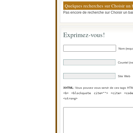
Quelques recherches sur Choisir un 
Pas encore de recherche sur Choisir un bai
Exprimez-vous!
Nom (requi
Courriel (n
Site Web
XHTML:
Vous pouvez vous servir de ces tags HT
<b> <blockquote cite=""> <cite> <cod
<strong>