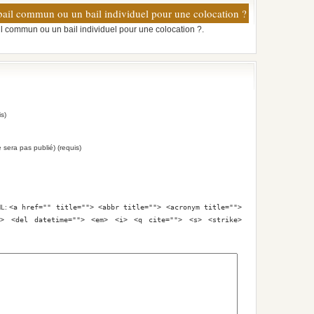
bail commun ou un bail individuel pour une colocation ?
l commun ou un bail individuel pour une colocation ?.
s)
e sera pas publié) (requis)
ML:
<a href="" title=""> <abbr title=""> <acronym title="">
e> <del datetime=""> <em> <i> <q cite=""> <s> <strike>