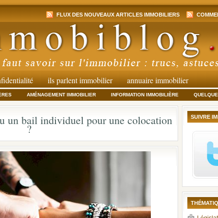
FLUX DES NOUVEAUX ARTICLES IMMOBILIERS
COMMEN
fidentialité
ils parlent immobilier
annuaire immobilier
ÈRES
AMÉNAGEMENT IMMOBILIER
INFORMATION IMMOBILIÈRE
QUELQUES
 un bail individuel pour une colocation
SUIVRE I
?
THÉMATIQ