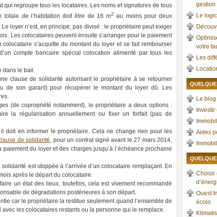
gestion 
rat qui regroupe tous les locataires. Les noms et signatures de tous
2
Le logic
 totale de l’habitation doit être de 16 m
au moins pour deux
e loyer n’est, en principe, pas divisé : le propriétaire peut exiger
Découvr
fois. Les colocataires peuvent ensuite s’arranger pour le paiement
Optimis
un colocataire s’acquitte du montant du loyer et se fait rembourser
votre t
 d’un compte bancaire spécial colocation alimenté par tous les
Les dif
Locatio
 dans le bail.
 clause de solidarité autorisant le propriétaire à se retourner
QUELQUES
(ou de son garant) pour récupérer le montant du loyer dû. Les
res.
Le blog 
s (de copropriété notamment), le propriétaire a deux options :
Investir
e la régularisation annuellement ou fixer un forfait (pas de
Immobil
 il doit en informer le propriétaire. Cela ne change rien pour les
Aides p
lause de solidarité
, pour un contrat signé avant le 27 mars 2014,
Immobil
du paiement du loyer et des charges jusqu’à l’échéance prochaine
QUELQUES
a solidarité est stoppée à l’arrivée d’un colocataire remplaçant. En
Choisir
ois après le départ du colocataire.
d’énerg
 faire un état des lieux, toutefois, cela est vivement recommandé
ponsable de dégradations postérieures à son départ.
Ouest I
ntie car le propriétaire la restitue seulement quand l’ensemble de
écolo
rd avec les colocataires restants ou la personne qui le remplace.
Klimatis