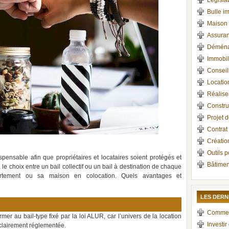
Législa
Bulle i
Maison 
Assura
Déména
Immobili
Conseil
Locatio
Réalise
Constru
Projet 
Contrat
Création
Outils p
spensable afin que propriétaires et locataires soient protégés et
Bâtimen
a le choix entre un bail collectif ou un bail à destination de chaque
partement ou sa maison en colocation. Quels avantages et
LES DERN
Comment 
ormer au bail-type fixé par la loi ALUR, car l’univers de la location
Investir
 clairement réglementée.