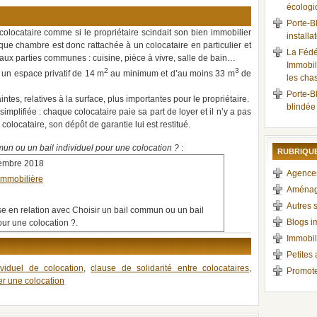
écologi
Porte-Bl
colocataire comme si le propriétaire scindait son bien immobilier
installa
que chambre est donc rattachée à un colocataire en particulier et
La Fédé
 aux parties communes : cuisine, pièce à vivre, salle de bain…
Immobil
2
3
 un espace privatif de 14 m
au minimum et d’au moins 33 m
de
les cha
Porte-Bl
ntes, relatives à la surface, plus importantes pour le propriétaire.
blindée
 simplifiée : chaque colocataire paie sa part de loyer et il n’y a pas
colocataire, son dépôt de garantie lui est restitué.
un ou un bail individuel pour une colocation ?
:
RUBRIQUE
tembre 2018
Agences
immobilière
Aménag
Autres s
e en relation avec Choisir un bail commun ou un bail
Blogs i
our une colocation ?.
Immobil
Petites
ividuel de colocation
,
clause de solidarité entre colocataires
,
Promote
ter une colocation