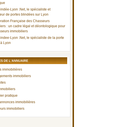
que
indée-Lyon .Net, le spécialiste et
teur de portes blindées sur Lyon
ration Française des Chasseurs
iers : un cadre légal et déontologique pour
sseurs immobiliers
indee-Lyon .Net, le spécialiste de la porte
 à Lyon
S DE L'ANNUAIRE
 immobilières
ements immobiliers
ites
mmobiliers
ier pratique
 annonces immobilières
urs immobiliers