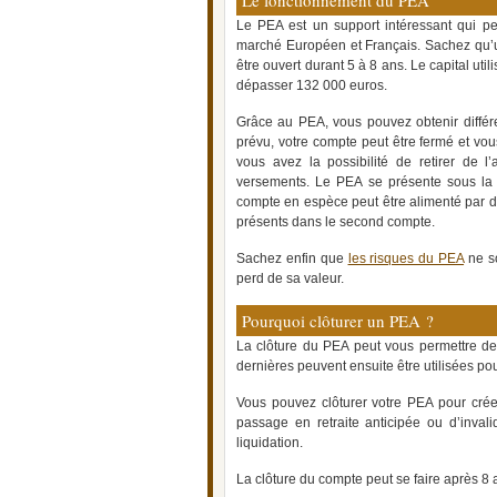
Le fonctionnement du PEA
Le PEA est un support intéressant qui per
marché Européen et Français. Sachez qu’un
être ouvert durant 5 à 8 ans. Le capital ut
dépasser 132 000 euros.
Grâce au PEA, vous pouvez obtenir différen
prévu, votre compte peut être fermé et vo
vous avez la possibilité de retirer de 
versements. Le PEA se présente sous la f
compte en espèce peut être alimenté par de
présents dans le second compte.
Sachez enfin que
les risques du PEA
ne so
perd de sa valeur.
Pourquoi clôturer un PEA ?
La clôture du PEA peut vous permettre de 
dernières peuvent ensuite être utilisées pou
Vous pouvez clôturer votre PEA pour crée
passage en retraite anticipée ou d’invalid
liquidation.
La clôture du compte peut se faire après 8 a