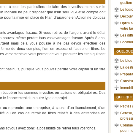
gestion 
met à tous les particuliers de faire des investissements sur le
Le logic
 individu ne peut disposer que d’un seul PEA et le compte doit
Découvr
ilisé pour la mise en place du Plan d’Epargne en Action ne doit pas
Optimis
votre t
ts avantages fiscaux. Si vous retirez de l’argent avant le délai
Les dif
us pouvez même perdre tous vos avantages fiscaux. Après 8 ans,
Locatio
l’argent mais cela vous pousse à ne pas devoir effectuer des
orme de deux comptes, l’un en espèce et l’autre en titres. Le
QUELQUES
s versements et vous permet de vous procurer les titres qui sont
Le blog 
La gest
nt pas nuls, puisque vous pouvez perdre votre capital si un titre
Prépara
Constru
Immobil
récupérer les sommes investies en actions et obligatoires. Ces
QUELQUES
r le financement d’un autre type de projet.
Petites
r ou reprendre une entreprise, à cause d’un licenciement, d’un
ité ou en cas de retrait de titres relatifs à des entreprises en
Gereso, 
professi
Comment
ns et vous avez donc la possibilité de retirer tous vos fonds.
pour mo