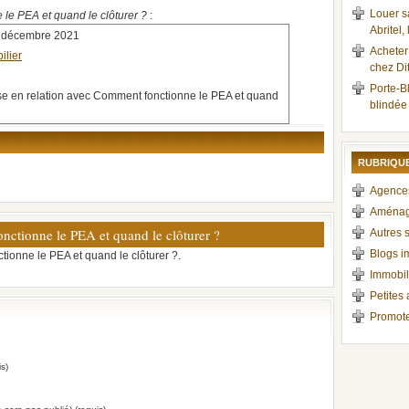
Louer s
le PEA et quand le clôturer ?
:
Abritel,
2 décembre 2021
Acheter
ilier
chez Dit
Porte-Bl
se en relation avec Comment fonctionne le PEA et quand
blindée
RUBRIQUE
Agences
Aménag
ctionne le PEA et quand le clôturer ?
Autres s
Blogs i
ionne le PEA et quand le clôturer ?.
Immobil
Petites
Promote
s)