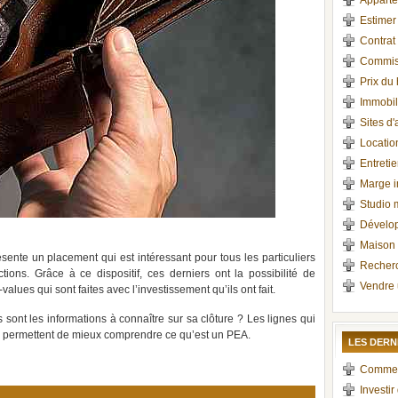
Apparte
Estimer
Contrat 
Commiss
Prix du
Immobil
Sites d
Locati
Entretie
Marge i
Studio 
Dévelop
Maison 
ente un placement qui est intéressant pour tous les particuliers
Recherc
ctions. Grâce à ce dispositif, ces derniers ont la possibilité de
Vendre 
values qui sont faites avec l’investissement qu’ils ont fait.
sont les informations à connaître sur sa clôture ? Les lignes qui
s permettent de mieux comprendre ce qu’est un PEA.
LES DERN
Comment 
Investir