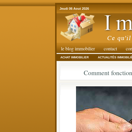
Jeudi 06 Aout 2026
le blog immobilier
contact
con
ACHAT IMMOBILIER
ACTUALITÉS IMMOBILI
Comment fonctionn