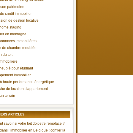
ment de standing au Maroc
 son patrimoine
de crédit immobilier
ion de gestion locative
 home staging
ier en montagne
'annonces immobilières
on de chambre meublée
n du toit
mmobilière
meublé pour étudiant
pement immobilier
à haute performance énergétique
he de location d'appartement
un terrain
IERS ARTICLES
savoir si votre toit doit être remplacé ?
 dans l’immobilier en Belgique : confier la