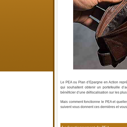
Le PEA ou Plan d’Epargne en Action représ
qui souhaitent obtenir un portefeuille d’a
bénéficier d’une défiscalisation sur les plus-
Mais comment fonctionne le PEA et quelles 
suivent vous donnent ces dernières et vou