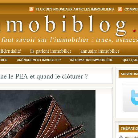
FLUX DES NOUVEAUX ARTICLES IMMOBILIERS
COMMEN
fidentialité
ils parlent immobilier
annuaire immobilier
ÈRES
AMÉNAGEMENT IMMOBILIER
INFORMATION IMMOBILIÈRE
QUELQUES
e le PEA et quand le clôturer ?
SUIVRE I
THÉMATIQ