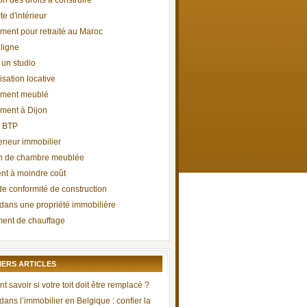
on des droits à construire
te d'intérieur
ment pour retraité au Maroc
ligne
 un studio
isation locative
ement meublé
ment à Dijon
l BTP
eneur immobilier
on de chambre meublée
t à moindre coût
de conformité de construction
r dans une propriété immobilière
ent de chauffage
IERS ARTICLES
savoir si votre toit doit être remplacé ?
 dans l’immobilier en Belgique : confier la