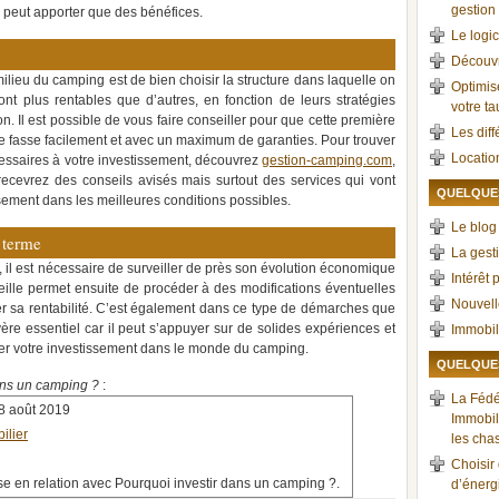
gestion 
 peut apporter que des bénéfices.
Le logic
Découvr
milieu du camping est de bien choisir la structure dans laquelle on
Optimis
ont plus rentables que d’autres, en fonction de leurs stratégies
votre t
n. Il est possible de vous faire conseiller pour que cette première
Les dif
se fasse facilement et avec un maximum de garanties. Pour trouver
Locatio
cessaires à votre investissement, découvrez
gestion-camping.com
,
 recevrez des conseils avisés mais surtout des services qui vont
QUELQUES
sement dans les meilleures conditions possibles.
Le blog 
 terme
La gest
, il est nécessaire de surveiller de près son évolution économique
Intérêt 
 veille permet ensuite de procéder à des modifications éventuelles
Nouvell
er sa rentabilité. C’est également dans ce type de démarches que
re essentiel car il peut s’appuyer sur de solides expériences et
Immobil
fier votre investissement dans le monde du camping.
QUELQUES
ans un camping ?
:
La Fédé
8 août 2019
Immobil
ilier
les cha
Choisir
se en relation avec Pourquoi investir dans un camping ?.
d’énerg