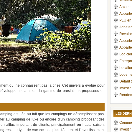
Validati
Architec
Apparte
PLU en 
Acheter
Revalor
Appart
Apparte
Logicie
Entrepr
Locati
Logemen
Défaut 
ement qui ne connaissent pas la crise. Cet univers a évolué pour
Investi
 développer notamment la gamme de prestations proposées en
Rendem
LES DERN
 camping est liée au fait que les campings ne désemplissent pas.
cher au camping de luxe ou encore d’un camping proposant des
Comment 
un afflux important de clients, principalement en haute saison.
Investir
g reste le type de vacances le plus fréquent et l’investissement