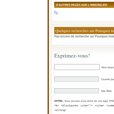
D'AUTRES PAGES SUR L'IMMOBILIER
Quelques recherches sur Pourquoi in
Pas encore de recherche sur Pourquoi inve
Exprimez-vous!
Nom (requi
Courriel (n
Site Web
XHTML:
Vous pouvez vous servir de ces tags HT
<b> <blockquote cite=""> <cite> <cod
<strong>