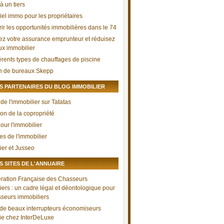
à un tiers
iel immo pour les propriétaires
ir les opportunités immobilières dans le 74
ez votre assurance emprunteur et réduisez
aux immobilier
férents types de chauffages de piscine
n de bureaux Skepp
 PARTENAIRES DU BLOG IMMOBILIER
de l'immobilier sur Tatatas
ion de la copropriété
pour l'immobilier
es de l'immobilier
ier et Jusseo
 SITES DE L'ANNUAIRE
ration Française des Chasseurs
iers : un cadre légal et déontologique pour
sseurs immobiliers
 de beaux interrupteurs économiseurs
ie chez InterDeLuxe