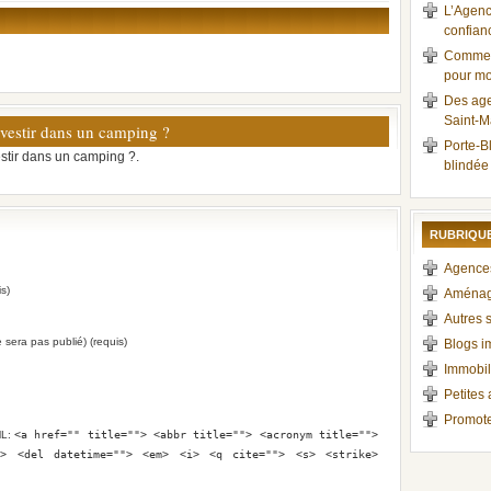
L’Agenc
confianc
Comment
pour mo
Des age
Saint-M
vestir dans un camping ?
Porte-Bl
stir dans un camping ?.
blindée
RUBRIQUE
Agences
s)
Aménag
Autres s
e sera pas publié) (requis)
Blogs i
Immobil
Petites
Promote
ML:
<a href="" title=""> <abbr title=""> <acronym title="">
e> <del datetime=""> <em> <i> <q cite=""> <s> <strike>