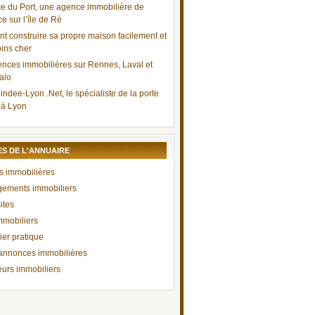
e du Port, une agence immobilière de
e sur l’île de Ré
 construire sa propre maison facilement et
ins cher
nces immobilières sur Rennes, Laval et
alo
indee-Lyon .Net, le spécialiste de la porte
 à Lyon
S DE L'ANNUAIRE
 immobilières
ements immobiliers
ites
mmobiliers
ier pratique
 annonces immobilières
urs immobiliers