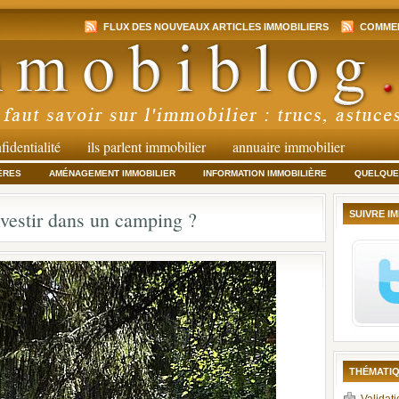
FLUX DES NOUVEAUX ARTICLES IMMOBILIERS
COMMEN
fidentialité
ils parlent immobilier
annuaire immobilier
ÈRES
AMÉNAGEMENT IMMOBILIER
INFORMATION IMMOBILIÈRE
QUELQUES
nvestir dans un camping ?
SUIVRE I
THÉMATIQ