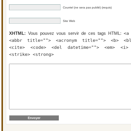
Courriel (ne sera pas publié) (requis)
Site Web
<a
XHTML:
Vous pouvez vous servir de ces tags HTML:
<abbr title=""> <acronym title=""> <b> <bl
<cite> <code> <del datetime=""> <em> <i>
<strike> <strong>