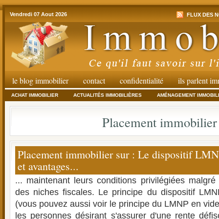
Vendredi 07 Aout 2026
FLUX DES N
le blog immobilier
contact
confidentialité
ils parlent i
ACHAT IMMOBILIER
ACTUALITÉS IMMOBILIÈRES
AMÉNAGEMENT IMMOBIL
Placement immobilier
Placement immobilier sur : Le dispositif LM
et avantages...
... maintenant leurs conditions privilégiées malgré
des niches fiscales. Le principe du dispositif LM
(vous pouvez aussi voir le principe du LMNP en vide
les personnes désirant s'assurer d'une rente défis