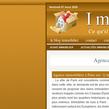
Vendredi 07 Aout 2026
le blog immobilier
contact
con
ACHAT IMMOBILIER
ACTUALITÉS IMMOBILI
Agence
Agence immobilière à Paris sur : L’im
... La ville de Paris est considérée comm
dans cette ville, la demande est de plus 
cessent de proposer des biens immobiliers
secteurs huppés comme les Champs-Élysées
plus prisés sont les quartiers historiques
plus onéreux. Immobilier de luxe à Paris :
intéressent surtout les Européens, les Améric