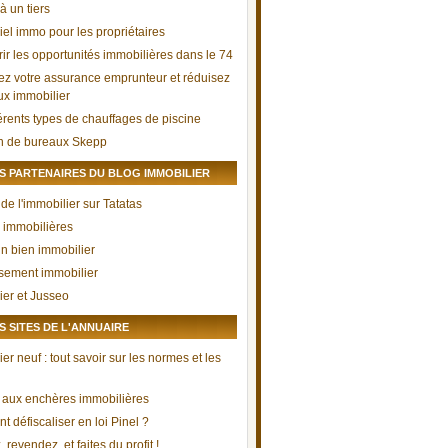
à un tiers
iel immo pour les propriétaires
ir les opportunités immobilières dans le 74
ez votre assurance emprunteur et réduisez
aux immobilier
férents types de chauffages de piscine
n de bureaux Skepp
 PARTENAIRES DU BLOG IMMOBILIER
de l'immobilier sur Tatatas
 immobilières
un bien immobilier
ssement immobilier
ier et Jusseo
 SITES DE L'ANNUAIRE
er neuf : tout savoir sur les normes et les
 aux enchères immobilières
 défiscaliser en loi Pinel ?
 revendez, et faites du profit !