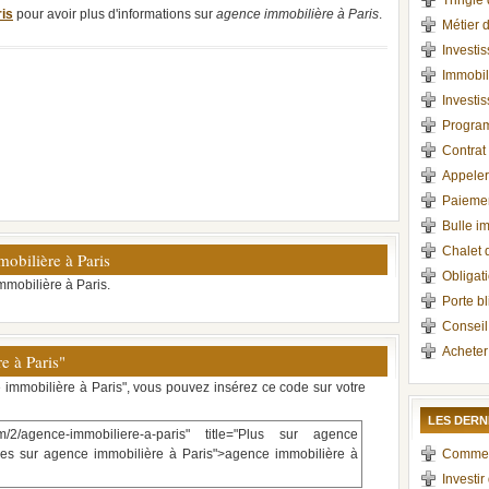
Tringle
ris
pour avoir plus d'informations sur
agence immobilière à Paris
.
Métier 
Investi
Immobil
Investi
Program
Contrat
Appeler
Paiemen
Bulle i
Chalet 
obilière à Paris
Obligati
mmobilière à Paris.
Porte b
Conseil
Acheter
e à Paris"
e immobilière à Paris", vous pouvez insérez ce code sur votre
LES DERN
m/2/agence-immobiliere-a-paris" title="Plus sur agence
icles sur agence immobilière à Paris">agence immobilière à
Comment 
Investir