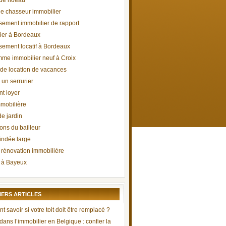
 de rideau
de chasseur immobilier
ssement immobilier de rapport
ier à Bordeaux
ssement locatif à Bordeaux
me immobilier neuf à Croix
 de location de vacances
 un serrurier
t loyer
mmobilière
de jardin
ons du bailleur
lindée large
 rénovation immobilière
 à Bayeux
IERS ARTICLES
savoir si votre toit doit être remplacé ?
 dans l’immobilier en Belgique : confier la