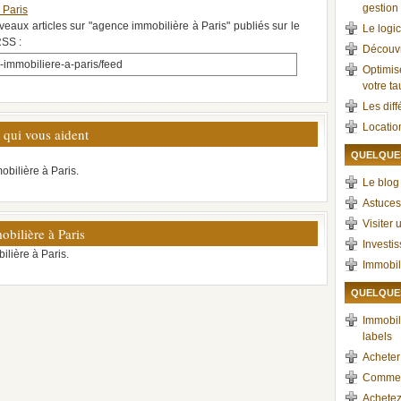
gestion 
 Paris
veaux articles sur "agence immobilière à Paris" publiés sur le
Le logic
RSS :
Découvr
immobiliere-a-paris/feed
Optimis
votre t
Les dif
Locatio
 qui vous aident
QUELQUES
obilière à Paris.
Le blog 
Astuces
Visiter 
bilière à Paris
Investi
lière à Paris.
Immobil
QUELQUES
Immobili
labels
Acheter
Comment
Achetez,