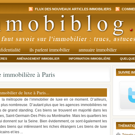
FLUX DES NOUVEAUX ARTICLES IMMOBILIERS
COMMEN
fidentialité
ils parlent immobilier
annuaire immobilier
ÈRES
AMÉNAGEMENT IMMOBILIER
INFORMATION IMMOBILIÈRE
QUELQUES
 immobilière à Paris
SUIVRE I
mobilier de luxe à Paris...
e la métropole de l’immobilier de luxe en ce moment. D’ailleurs,
en plus nombreuse. D’autant plus que les agences immobilières ne
 de grand standing. Ces biens se trouvent en majorité dans les
, Saint-Germain-Des Près ou Montmartre. Mais les quartiers les
 qui donnent sur la Seine. Bien évidemment, ce sont également les
THÉMATIQ
 des biens qui intéressent les riches étrangers Les biens de luxe
ains et les ...