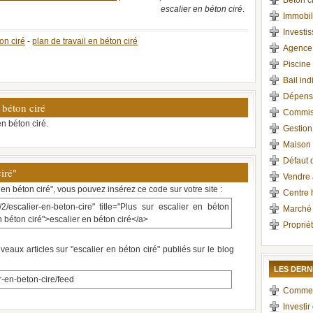
Béton c
escalier en béton ciré
.
Immobil
Investi
on ciré
-
plan de travail en béton ciré
Agence 
Piscine
Bail ind
Dépense
 béton ciré
Commiss
n béton ciré.
Gestion
Maison
Défaut 
ciré"
Vendre 
 en béton ciré", vous pouvez insérez ce code sur votre site :
Centre 
2/escalier-en-beton-cire" title="Plus sur escalier en béton
Marché
en béton ciré">escalier en béton ciré</a>
Proprié
veaux articles sur "escalier en béton ciré" publiés sur le blog
LES DERN
-en-beton-cire/feed
Comment 
Investir