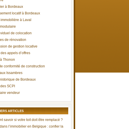
iré
ier à Bordeaux
ssement locatif à Bordeaux
immobilière à Laval
 modulaire
ividuel de colocation
s de rénovation
ion de gestion locative
 des appels d’offres
 à Thonon
de conformité de construction
aux Issambres
historique de Bordeaux
 des SCPI
taire vendeur
IERS ARTICLES
savoir si votre toit doit être remplacé ?
 dans l’immobilier en Belgique : confier la