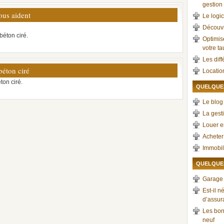
gestion 
vous aident
Le logic
Découvr
béton ciré.
Optimis
votre t
Les dif
béton ciré
Locatio
ton ciré.
QUELQUES
Le blog 
La gest
Louer e
Acheter
Immobil
QUELQUES
Garage :
Est-il 
d’assur
Les bon
neuf