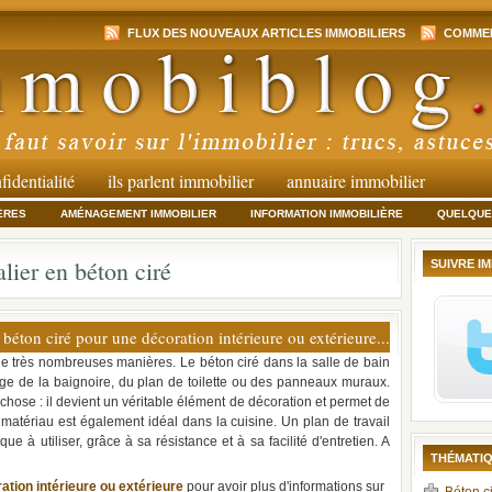
FLUX DES NOUVEAUX ARTICLES IMMOBILIERS
COMMEN
fidentialité
ils parlent immobilier
annuaire immobilier
ÈRES
AMÉNAGEMENT IMMOBILIER
INFORMATION IMMOBILIÈRE
QUELQUES
lier en béton ciré
SUIVRE I
e béton ciré pour une décoration intérieure ou extérieure...
sé de très nombreuses manières. Le béton ciré dans la salle de bain
lage de la baignoire, du plan de toilette ou des panneaux muraux.
 chose : il devient un véritable élément de décoration et permet de
 matériau est également idéal dans la cuisine. Un plan de travail
ique à utiliser, grâce à sa résistance et à sa facilité d'entretien. A
THÉMATIQ
ation intérieure ou extérieure
pour avoir plus d'informations sur