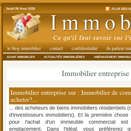
Jeudi 06 Aout 2026
FLUX DES N
le blog immobilier
contact
confidentialité
ils parlent i
ACHAT IMMOBILIER
ACTUALITÉS IMMOBILIÈRES
AMÉNAGEMENT IMMOBIL
Immobilier entreprise
Immobilier entreprise sur : Immobilier de co
acheter?...
... des acheteurs de biens immobiliers résidentiels (
d'investisseurs immobiliers). Et la première chos
pour l'achat d'un immeuble commercial es
emplacement. Dans l'idéal, vous préférerez q