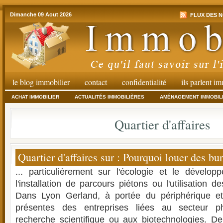
Dimanche 09 Aout 2026
FLUX DES N
le blog immobilier
contact
confidentialité
ils parlent i
ACHAT IMMOBILIER
ACTUALITÉS IMMOBILIÈRES
AMÉNAGEMENT IMMOBIL
Quartier d'affaires
Quartier d'affaires sur : Pourquoi louer des bu
... particulièrement sur l'écologie et le dévelo
l'installation de parcours piétons ou l'utilisation d
Dans Lyon Gerland, à portée du périphérique et 
présentes des entreprises liées au secteur p
recherche scientifique ou aux biotechnologies. De