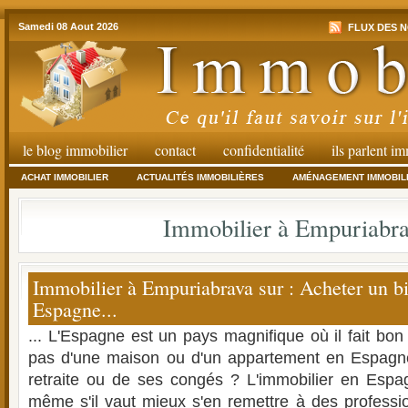
Samedi 08 Aout 2026
FLUX DES N
le blog immobilier
contact
confidentialité
ils parlent i
ACHAT IMMOBILIER
ACTUALITÉS IMMOBILIÈRES
AMÉNAGEMENT IMMOBIL
Immobilier à Empuriabr
Immobilier à Empuriabrava sur : Acheter un b
Espagne...
... L'Espagne est un pays magnifique où il fait bon 
pas d'une maison ou d'un appartement en Espagne,
retraite ou de ses congés ? L'immobilier en Espag
même s'il vaut mieux s'en remettre à des professio